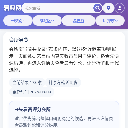
Skip
星期日, 8月 09, 2026
to
广州龙凤网|广州花名录|广
content
州qm论坛
标签：
广州qm悦来香登陆