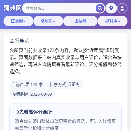
Skip
星期日, 8月 09, 2026
to
广州龙凤网|广州花名录|广
content
州qm论坛
标签：
龙洞牌坊小巷子