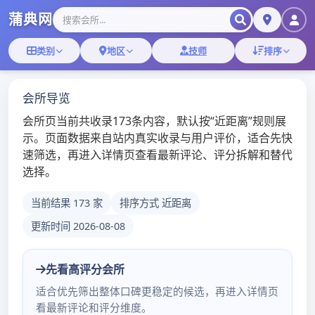
Skip
星期六, 8月 08, 2026
to
广州龙凤网|广州花名录|广
content
州qm论坛
悦来香论坛
美嘉华休闲会馆指南：四星级标准下的
24小时桑拿服务_243
2025年10月28日
畅享24小时星级桑拿服务