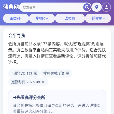
Skip
星期一, 8月 10, 2026
to
广州龙凤网|广州花名录|广
content
州qm论坛
悦来香论坛
广州中圈自带工作室的客户群体及需求
介绍
2026年2月28日
深入了解客户，把握市场需求