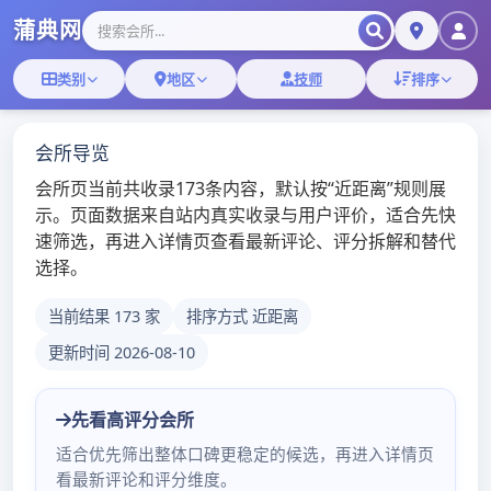
Skip
星期一, 8月 10, 2026
to
广州龙凤网|广州花名录|广
content
州qm论坛