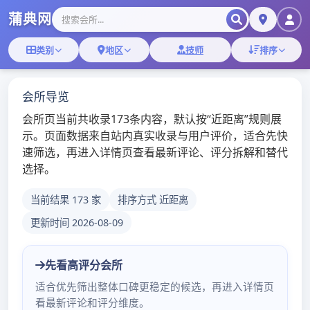
Skip
星期日, 8月 09, 2026
to
广州龙凤网|广州花名录|广
content
州qm论坛