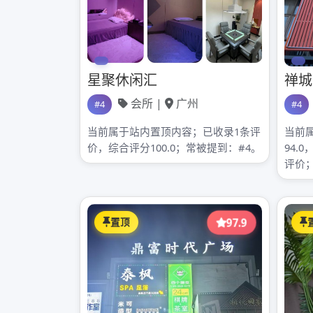
文
4.7今日黄金白银走势分析及操作建议-名家专栏
章
导
航