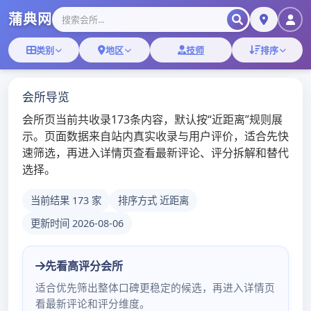
Skip
星期四, 8月 06, 2026
to
广州龙凤网|广州花名录|广
content
州qm论坛
悦来香论坛
风楼阁全国信息下载
2022年7月29日
www.carlostheptyrealtor.com：3.黄金早盘回落不追空反弹37
高位空如果你是一个花社区app登陆不知道自己想要什么的
人，想想十年以后的自己，到底要过什么样的生活，到底要实