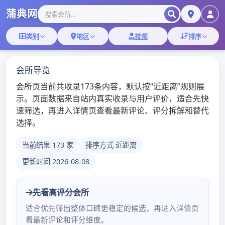
Skip
星期六, 8月 08, 2026
to
广州龙凤网|广州花名录|广
content
州qm论坛
悦来香论坛
广州高端工作室喝茶的隐私保护机制与
安全验证攻略
2025年4月23日
广州高端工作室喝茶的隐私保
护机制与安全验证攻略是什